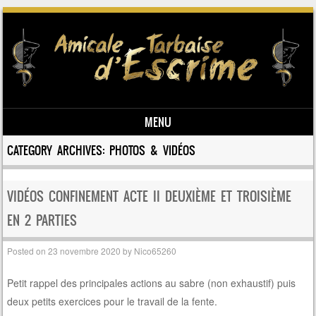
MENU
Skip to content
CATEGORY ARCHIVES:
PHOTOS & VIDÉOS
VIDÉOS CONFINEMENT ACTE II DEUXIÈME ET TROISIÈME
EN 2 PARTIES
Posted on
23 novembre 2020
by
Nico65260
Petit rappel des principales actions au sabre (non exhaustif) puis
deux petits exercices pour le travail de la fente.