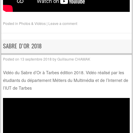
Posted in
Photos & Vidéos
|
Leave a comment
SABRE D’OR 2018
Posted on
13 septembre 2018
by
Guillaume CHAMAK
Vidéo du Sabre d’Or à Tarbes édition 2018. Vidéo réalisé par les
étudiants du département Métiers du Multimédia et de l’Internet de
l’IUT de Tarbes