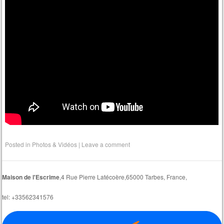
Posted in
Photos & Vidéos
|
Leave a comment
Maison de l'Escrime
,4 Rue Pierre Latécoère,65000 Tarbes, France,
tel: +33562341576