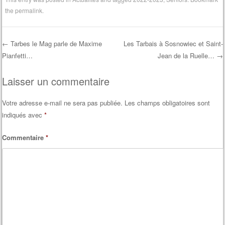
the
permalink
.
←
Tarbes le Mag parle de Maxime
Les Tarbais à Sosnowiec et Saint-
Pianfetti…
Jean de la Ruelle…
→
Post navigation
Laisser un commentaire
Votre adresse e-mail ne sera pas publiée.
Les champs obligatoires sont
indiqués avec
*
Commentaire
*