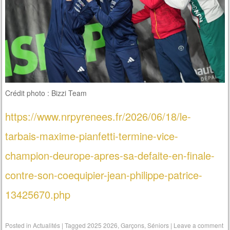
Crédit photo : Bizzi Team
https://www.nrpyrenees.fr/2026/06/18/le-
tarbais-maxime-pianfetti-termine-vice-
champion-deurope-apres-sa-defaite-en-finale-
contre-son-coequipier-jean-philippe-patrice-
13425670.php
Posted in
Actualités
|
Tagged
2025 2026
,
Garçons
,
Séniors
|
Leave a comment