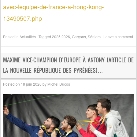
avec-lequipe-de-france-a-hong-kong-
13490507.php
Posted in
Actualités
|
Tagged
2025 2026
,
Garçons
,
Séniors
|
Leave a comment
MAXIME VICE-CHAMPION D’EUROPE À ANTONY (ARTICLE DE
LA NOUVELLE RÉPUBLIQUE DES PYRÉNÉES)…
Posted on
18 juin 2026
by
Michel Ducos