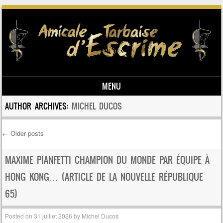
MENU
Skip to content
AUTHOR ARCHIVES:
MICHEL DUCOS
←
Older posts
Post navigation
MAXIME PIANFETTI CHAMPION DU MONDE PAR ÉQUIPE À
HONG KONG… (ARTICLE DE LA NOUVELLE RÉPUBLIQUE
65)
Posted on
31 juillet 2026
by
Michel Ducos