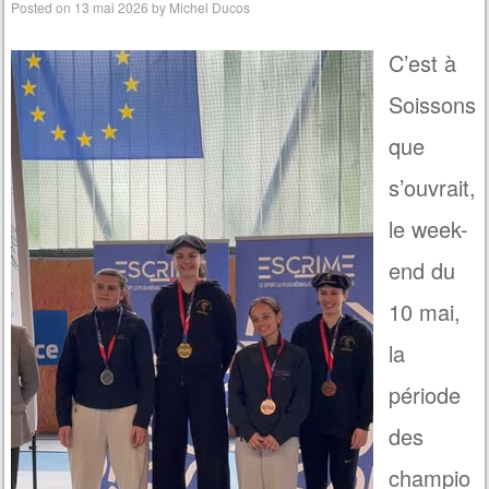
Posted on
13 mai 2026
by
Michel Ducos
C’est à
Soissons
que
s’ouvrait,
le week-
end du
10 mai,
la
période
des
champio