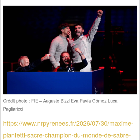
Crédit photo : FIE – Augusto Bizzi Eva Pavía Gómez Luca
Pagliaricci
https://www.nrpyrenees.fr/2026/07/30/maxime-
pianfetti-sacre-champion-du-monde-de-sabre-