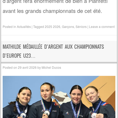
d’argent fera énormément de bien à Pianfetti
avant les grands championnats de cet été.
Posted in
Actualités
|
Tagged
2025 2026
,
Garçons
,
Séniors
|
Leave a comment
MATHILDE MÉDAILLÉE D’ARGENT AUX CHAMPIONNATS
D’EUROPE U23…
Posted on
29 avril 2026
by
Michel Ducos