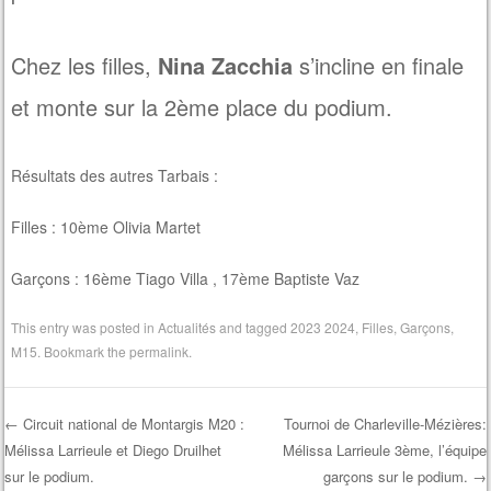
Chez les filles,
Nina Zacchia
s’incline en finale
et monte sur la 2ème place du podium.
Résultats des autres Tarbais :
Filles : 10ème Olivia Martet
Garçons : 16ème Tiago Villa , 17ème Baptiste Vaz
This entry was posted in
Actualités
and tagged
2023 2024
,
Filles
,
Garçons
,
M15
. Bookmark the
permalink
.
←
Circuit national de Montargis M20 :
Tournoi de Charleville-Mézières:
Mélissa Larrieule et Diego Druilhet
Mélissa Larrieule 3ème, l’équipe
Post navigation
sur le podium.
garçons sur le podium.
→