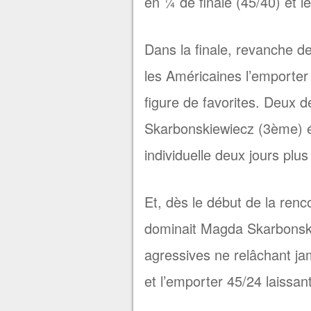
en ¼ de finale (45/40) et l
Dans la finale, revanche d
les Américaines l’emporter 
figure de favorites. Deux d
Skarbonskiewiecz (3ème) é
individuelle deux jours plus 
Et, dès le début de la renc
dominait Magda Skarbonski
agressives ne relâchant ja
et l’emporter 45/24 laissan