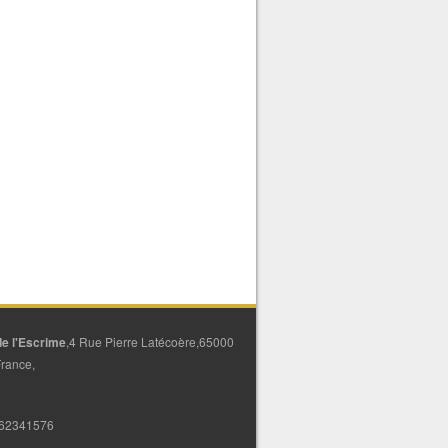
e l'Escrime
,4 Rue Pierre Latécoère,65000
France,
562341576