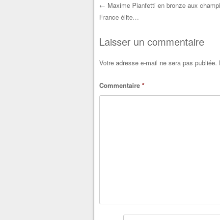
←
Maxime Pianfetti en bronze aux champ
France élite…
Post navigation
Laisser un commentaire
Votre adresse e-mail ne sera pas publiée.
Commentaire
*