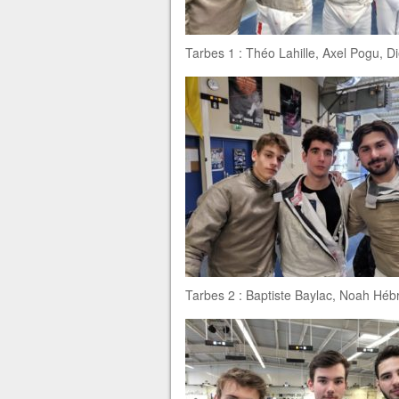
Tarbes 1 : Théo Lahille, Axel Pogu, D
Tarbes 2 : Baptiste Baylac, Noah Héb