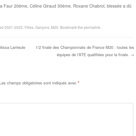
léa Faur 20ème, Céline Giraud 30ème. Roxane Chabrol, blessée a dû
ged
2021-2022
,
Filles
,
Garçons
,
M20
. Bookmark the
permalink
.
issa Larrieule
1/2 finale des Championnats de France M20 : toutes les
équipes de l’ATE qualifiées pour la finale.
→
Les champs obligatoires sont indiqués avec
*