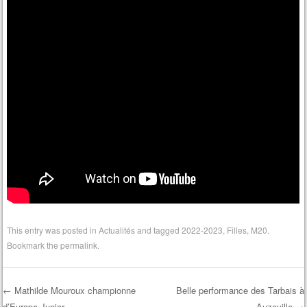
This entry was posted in
Actualités
and tagged
2022-2023
,
Filles
,
M20
.
Bookmark the
permalink
.
←
Mathilde Mouroux championne
Belle performance des Tarbais à
d’Europe Junior
Auzeville
→