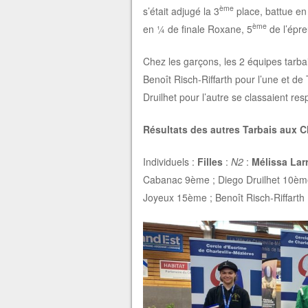
ème
s’était adjugé la 3
place, battue en 
ème
en ¼ de finale Roxane, 5
de l’épre
Chez les garçons, les 2 équipes tarb
Benoît Risch-Riffarth pour l’une et 
Druilhet pour l’autre se classaient re
Résultats des autres Tarbais aux 
Individuels :
Filles
:
N2
:
Mélissa Lar
Cabanac 9ème ; Diego Druilhet 10èm
Joyeux 15ème ; Benoît Risch-Riffarth