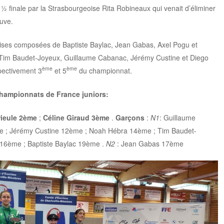
½ finale par la Strasbourgeoise Rita Robineaux qui venait d’éliminer
uve.
aises composées de Baptiste Baylac, Jean Gabas, Axel Pogu et
de Tim Baudet-Joyeux, Guillaume Cabanac, Jérémy Custine et Diego
ème
ème
spectivement 3
et 5
du championnat.
Championnats de France juniors:
rieule 2ème
;
Céline Giraud 3ème
.
Garçons
:
N1
: Guillaume
e ; Jérémy Custine 12ème ; Noah Hébra 14ème ; Tim Baudet-
 16ème ; Baptiste Baylac 19ème .
N2
: Jean Gabas 17ème