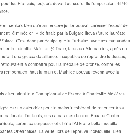
 pour les Français, toujours devant au score. Ils l’emportaient 45/40
ance.
 en seniors bien qu’étant encore junior pouvait caresser l’espoir de
ment, éliminée en ¼ de finale par la Bulgare Ilieva (future lauréate
me
place. C’est donc par équipe que la Tarbaise, avec ses camarades
ercher la médaille. Mais, en ½ finale, face aux Allemandes, après un
nnurent une grosse défaillance. Incapables de reprendre le dessus,
 retrouvaient à combattre pour la médaille de bronze, contre les
s remportaient haut la main et Mathilde pouvait revenir avec la
is disputaient leur Championnat de France à Charleville Mézières.
gée par un calendrier pour le moins incohérent de renoncer à sa
ion nationale. Toutefois, ses camarades de club, Roxane Chabrol,
rieule, surent se surpasser et offrir à l’ATE une belle médaille
ar les Orléanaises. La veille, lors de l’épreuve individuelle, Eléa