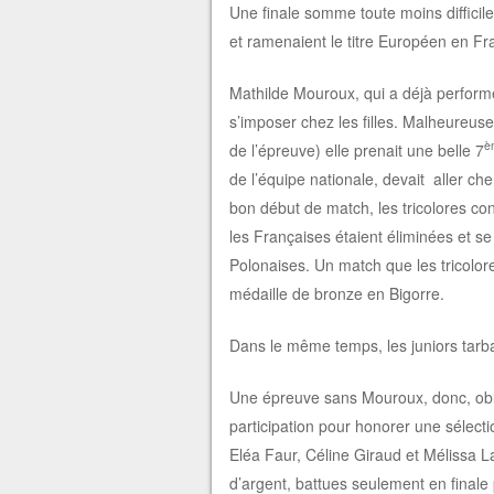
Une finale somme toute moins difficile
et ramenaient le titre Européen en Fr
Mathilde Mouroux, qui a déjà performé
s’imposer chez les filles. Malheureuse
è
de l’épreuve) elle prenait une belle 7
de l’équipe nationale, devait aller ch
bon début de match, les tricolores co
les Françaises étaient éliminées et se
Polonaises. Un match que les tricolore
médaille de bronze en Bigorre.
Dans le même temps, les juniors tarba
Une épreuve sans Mouroux, donc, obli
participation pour honorer une sélect
Eléa Faur, Céline Giraud et Mélissa Lar
d’argent, battues seulement en finale p