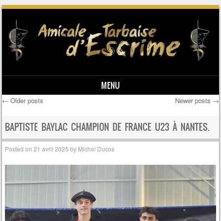
MENU
←
Older posts
Newer posts
→
Skip to content
Post navigation
BAPTISTE BAYLAC CHAMPION DE FRANCE U23 À NANTES.
Posted on
21 avril 2025
by
Michel Ducos