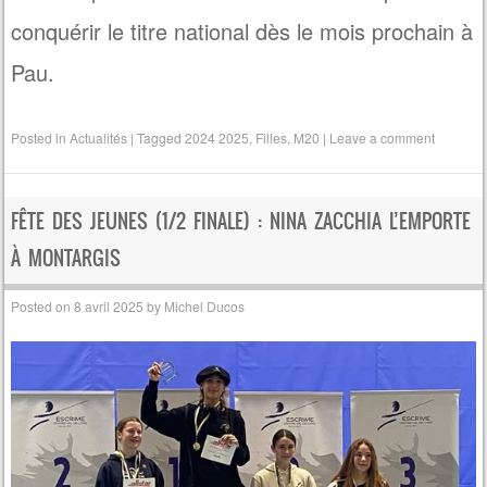
conquérir le titre national dès le mois prochain à
Pau.
Posted in
Actualités
|
Tagged
2024 2025
,
Filles
,
M20
|
Leave a comment
FÊTE DES JEUNES (1/2 FINALE) : NINA ZACCHIA L’EMPORTE
À MONTARGIS
Posted on
8 avril 2025
by
Michel Ducos