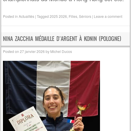
Posted in
Actualités
|
Tagged
2025 2026
,
Filles
,
Séniors
|
Leave a comment
NINA ZACCHIA MÉDAILLE D’ARGENT À KONIN (POLOGNE)
Posted on
27 janvier 2026
by
Michel Ducos