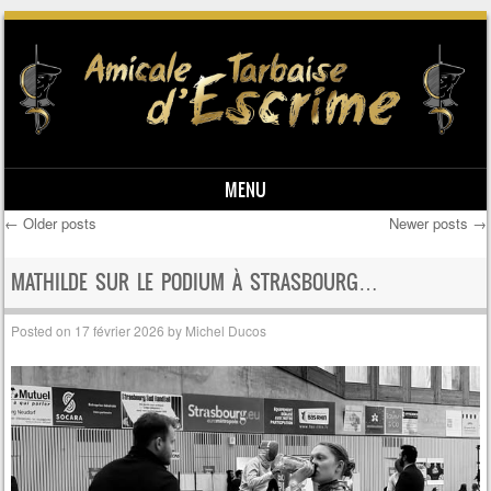
MENU
←
Older posts
Newer posts
→
Skip to content
Post navigation
MATHILDE SUR LE PODIUM À STRASBOURG…
Posted on
17 février 2026
by
Michel Ducos