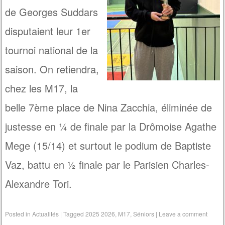
de Georges Suddars
disputaient leur 1er
tournoi national de la
saison. On retiendra,
chez les M17, la
belle 7ème place de Nina Zacchia, éliminée de
justesse en ¼ de finale par la Drômoise Agathe
Mege (15/14) et surtout le podium de Baptiste
Vaz, battu en ½ finale par le Parisien Charles-
Alexandre Tori.
Posted in
Actualités
|
Tagged
2025 2026
,
M17
,
Séniors
|
Leave a comment