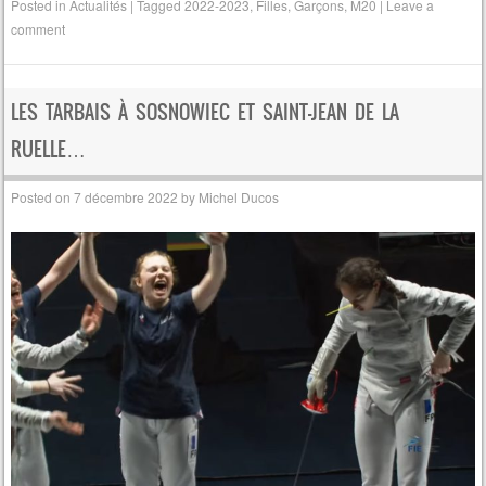
Posted in
Actualités
|
Tagged
2022-2023
,
Filles
,
Garçons
,
M20
|
Leave a
comment
LES TARBAIS À SOSNOWIEC ET SAINT-JEAN DE LA
RUELLE…
Posted on
7 décembre 2022
by
Michel Ducos