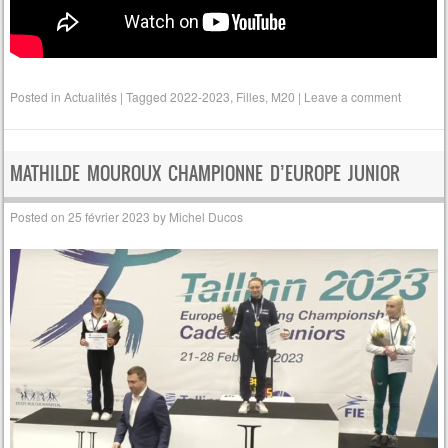
Posted in
Actualités
|
Tagged
2022-2023
,
Filles
,
M20
|
Leave a comment
MATHILDE MOUROUX CHAMPIONNE D’EUROPE JUNIOR
Posted on
25 février 2023
by
Michel Ducos