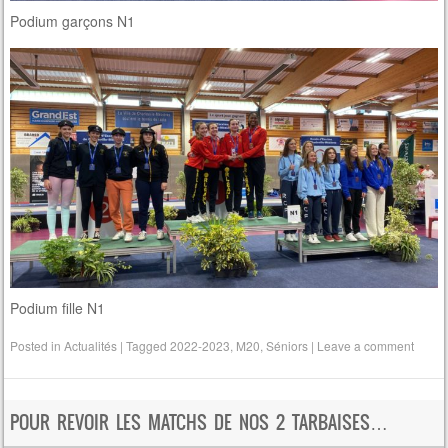
Podium garçons N1
Podium fille N1
Posted in
Actualités
|
Tagged
2022-2023
,
M20
,
Séniors
|
Leave a comment
POUR REVOIR LES MATCHS DE NOS 2 TARBAISES…