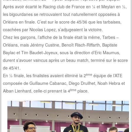
Après avoir écarté le Racing club de France en ¼ et Meylan en ½,
les bigourdanes se retrouvaient tout naturellement opposées à
Orléans en finale. C’est sur le score de 45/36 que les tarbaises,
coachées par Nicolas Lopez, s’adjugeaient la victoire.
Chez les garçons, l’affiche de la finale était la même, Tarbes –
Orléans, mais Jérémy Custine, Benoît Risch-Riffarth, Baptiste
Baylac et Tim Baudet-Joyeux, sous la direction d’Eric Maumus,
durent s’avouer vaincus après un beau match, terminé sur le score
de 45/41.
ème
En ½ finale, les finalistes avaient éliminé la 2
équipe de l’ATE
composée de Guillaume Cabanac, Diego Druilhet, Noah Hebra et
ème
Alban Lienhard, celle-ci prenant la 4
place.