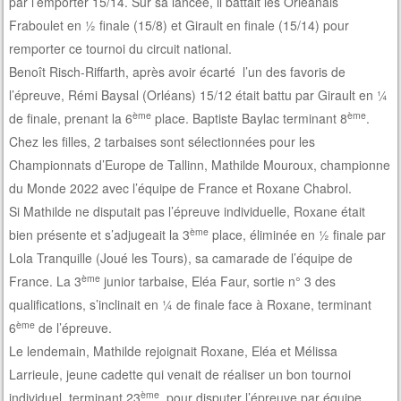
par l’emporter 15/14. Sur sa lancée, il battait les Orléanais
Fraboulet en ½ finale (15/8) et Girault en finale (15/14) pour
remporter ce tournoi du circuit national.
Benoît Risch-Riffarth, après avoir écarté l’un des favoris de
l’épreuve, Rémi Baysal (Orléans) 15/12 était battu par Girault en ¼
ème
ème
de finale, prenant la 6
place. Baptiste Baylac terminant 8
.
Chez les filles, 2 tarbaises sont sélectionnées pour les
Championnats d’Europe de Tallinn, Mathilde Mouroux, championne
du Monde 2022 avec l’équipe de France et Roxane Chabrol.
Si Mathilde ne disputait pas l’épreuve individuelle, Roxane était
ème
bien présente et s’adjugeait la 3
place, éliminée en ½ finale par
Lola Tranquille (Joué les Tours), sa camarade de l’équipe de
ème
France. La 3
junior tarbaise, Eléa Faur, sortie n° 3 des
qualifications, s’inclinait en ¼ de finale face à Roxane, terminant
ème
6
de l’épreuve.
Le lendemain, Mathilde rejoignait Roxane, Eléa et Mélissa
Larrieule, jeune cadette qui venait de réaliser un bon tournoi
ème
individuel, terminant 23
, pour disputer l’épreuve par équipe.