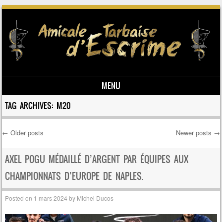
MENU
Skip to content
TAG ARCHIVES:
M20
←
Older posts
Newer posts
→
Post navigation
AXEL POGU MÉDAILLÉ D’ARGENT PAR ÉQUIPES AUX
CHAMPIONNATS D’EUROPE DE NAPLES.
Posted on
1 mars 2024
by
Michel Ducos