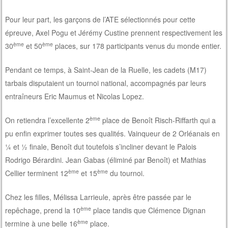
Pour leur part, les garçons de l’ATE sélectionnés pour cette
épreuve, Axel Pogu et Jérémy Custine prennent respectivement les
ème
ème
30
et 50
places, sur 178 participants venus du monde entier.
Pendant ce temps, à Saint-Jean de la Ruelle, les cadets (M17)
tarbais disputaient un tournoi national, accompagnés par leurs
entraîneurs Eric Maumus et Nicolas Lopez.
ème
On retiendra l’excellente 2
place de Benoît Risch-Riffarth qui a
pu enfin exprimer toutes ses qualités. Vainqueur de 2 Orléanais en
¼ et ½ finale, Benoît dut toutefois s’incliner devant le Palois
Rodrigo Bérardini. Jean Gabas (éliminé par Benoît) et Mathias
ème
ème
Cellier terminent 12
et 15
du tournoi.
Chez les filles, Mélissa Larrieule, après être passée par le
ème
repêchage, prend la 10
place tandis que Clémence Dignan
ème
termine à une belle 16
place.