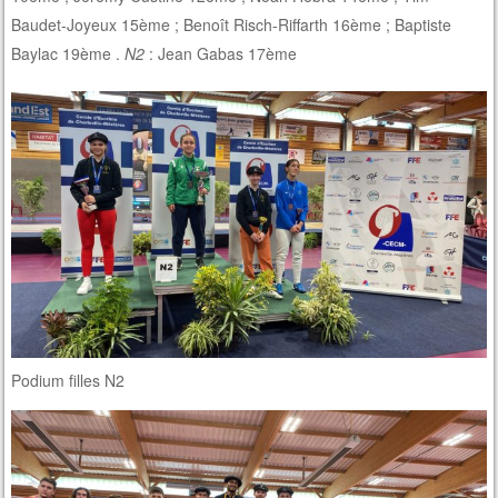
Baudet-Joyeux 15ème ; Benoît Risch-Riffarth 16ème ; Baptiste
Baylac 19ème .
N2
: Jean Gabas 17ème
Podium filles N2