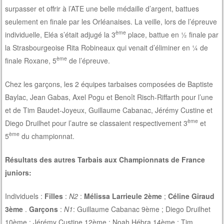
surpasser et offrir à l’ATE une belle médaille d’argent, battues
seulement en finale par les Orléanaises. La veille, lors de l’épreuve
ème
individuelle, Eléa s’était adjugé la 3
place, battue en ½ finale par
la Strasbourgeoise Rita Robineaux qui venait d’éliminer en ¼ de
ème
finale Roxane, 5
de l’épreuve.
Chez les garçons, les 2 équipes tarbaises composées de Baptiste
Baylac, Jean Gabas, Axel Pogu et Benoît Risch-Riffarth pour l’une
et de Tim Baudet-Joyeux, Guillaume Cabanac, Jérémy Custine et
ème
Diego Druilhet pour l’autre se classaient respectivement 3
et
ème
5
du championnat.
Résultats des autres Tarbais aux Championnats de France
juniors:
Individuels :
Filles
:
N2
:
Mélissa Larrieule 2ème
;
Céline Giraud
3ème
.
Garçons
:
N1
: Guillaume Cabanac 9ème ; Diego Druilhet
10ème ; Jérémy Custine 12ème ; Noah Hébra 14ème ; Tim