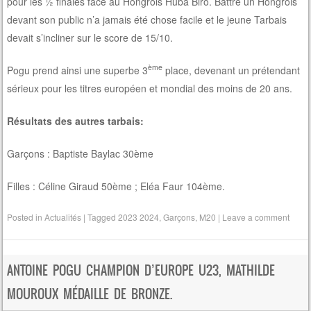
pour les ½ finales face au Hongrois Huba Biro. Battre un Hongrois
devant son public n’a jamais été chose facile et le jeune Tarbais
devait s’incliner sur le score de 15/10.
ème
Pogu prend ainsi une superbe 3
place, devenant un prétendant
sérieux pour les titres européen et mondial des moins de 20 ans.
Résultats des autres tarbais:
Garçons : Baptiste Baylac 30ème
Filles : Céline Giraud 50ème ; Eléa Faur 104ème.
Posted in
Actualités
|
Tagged
2023 2024
,
Garçons
,
M20
|
Leave a comment
ANTOINE POGU CHAMPION D’EUROPE U23, MATHILDE
MOUROUX MÉDAILLE DE BRONZE.